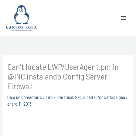
Ir
Buscar
al
contenido
Can’t locate LWP/UserAgent.pm in
@INC instalando Config Server
Firewall
Deja un comentario
/
Linux
,
Personal
,
Seguridad
/ Por
Carlos Egea
/
enero 11, 2013