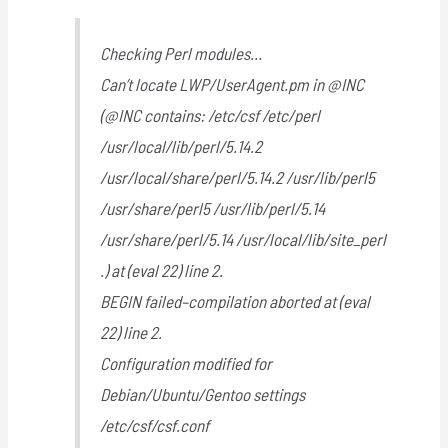
Checking Perl modules…
Can’t locate LWP/UserAgent.pm in @INC
(@INC contains: /etc/csf /etc/perl
/usr/local/lib/perl/5.14.2
/usr/local/share/perl/5.14.2 /usr/lib/perl5
/usr/share/perl5 /usr/lib/perl/5.14
/usr/share/perl/5.14 /usr/local/lib/site_perl
.) at (eval 22) line 2.
BEGIN failed–compilation aborted at (eval
22) line 2.
Configuration modified for
Debian/Ubuntu/Gentoo settings
/etc/csf/csf.conf