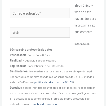
electrónico y
Correo
web en este
electrónico*
navegador para
la próxima vez
Web
que comente.
Información
básica sobre protección de datos
Responsable
: Carlos Egea Oróñez
Finalidad
: Moderación de comentarios
Legitimación
: Consentimiento del interesado
Destinatarios
: No se cederán datos a terceros, salvo obligación legal.
Los datos quedarán almacenados en los servidores de OVH.ES, situados
en la Unión Europea (
política de privacidad de OVH.ES
)
Derechos
: Acceso, rectificación y supresión de tus datos. Puedes ejercer
estos derechos enviando un correo electrónico a carlosegea@gmail.com
Si lo deseas puedes consultar más información sobre protección de
datos de esta web:
política de privacidad
.