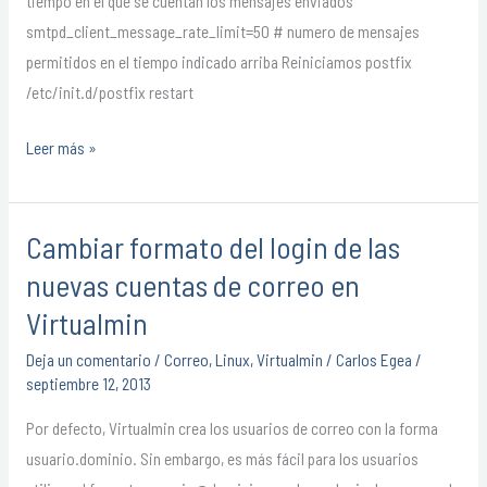
tiempo en el que se cuentan los mensajes enviados
Postfix
smtpd_client_message_rate_limit=50 # numero de mensajes
permitidos en el tiempo indicado arriba Reiniciamos postfix
/etc/init.d/postfix restart
Leer más »
Cambiar formato del login de las
Cambiar
formato
nuevas cuentas de correo en
del
Virtualmin
login
Deja un comentario
/
Correo
,
Linux
,
Virtualmin
/
Carlos Egea
/
de
septiembre 12, 2013
las
nuevas
Por defecto, Virtualmin crea los usuarios de correo con la forma
cuentas
usuario.dominio. Sin embargo, es más fácil para los usuarios
de