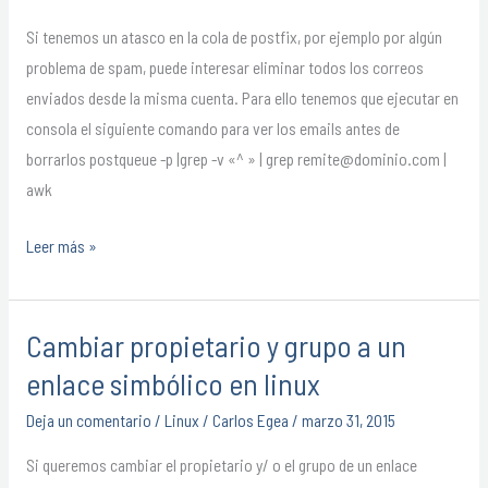
Si tenemos un atasco en la cola de postfix, por ejemplo por algún
problema de spam, puede interesar eliminar todos los correos
enviados desde la misma cuenta. Para ello tenemos que ejecutar en
consola el siguiente comando para ver los emails antes de
borrarlos postqueue -p |grep -v «^ » | grep remite@dominio.com |
awk
Leer más »
Cambiar propietario y grupo a un
Cambiar
propietario
enlace simbólico en linux
y
Deja un comentario
/
Linux
/
Carlos Egea
/
marzo 31, 2015
grupo
a
Si queremos cambiar el propietario y/ o el grupo de un enlace