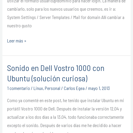
utilizar el formato usuario@dominio para hacer login. La manera de
correo
cambiarlo, solo para los nuevos usuarios que creemos, es ir a:
en
System Settings / Server Templates / Mail for domain Allí cambiar a
Virtualmin
nuestro gusto
Leer más »
Sonido en Dell Vostro 1000 con
Sonido
en
Ubuntu (solución curiosa)
Dell
1 comentario
/
Linux
,
Personal
/
Carlos Egea
/
mayo 1, 2013
Vostro
1000
Como ya comenté en este post, he tenido que instalar Ubuntu en mi
con
portátil Vostro 1000 de Dell. Después de instalar la versión 12.04 y
Ubuntu
actualizar a los dos días a la 13.04, todo funcionaba correctamente
(solución
excepto el sonido. Después de varios días me he decidido a hacer
curiosa)