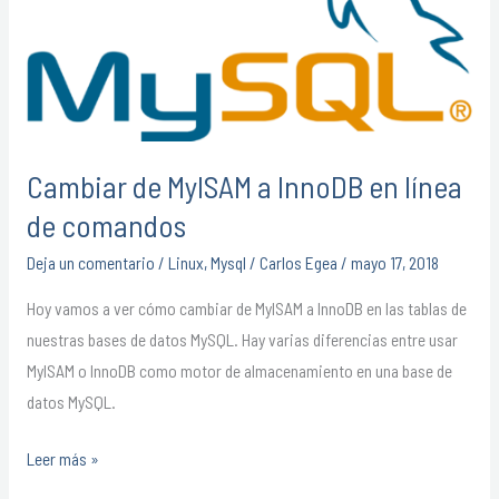
a
InnoDB
en
línea
de
comandos
Cambiar de MyISAM a InnoDB en línea
de comandos
Deja un comentario
/
Linux
,
Mysql
/
Carlos Egea
/
mayo 17, 2018
Hoy vamos a ver cómo cambiar de MyISAM a InnoDB en las tablas de
nuestras bases de datos MySQL. Hay varias diferencias entre usar
MyISAM o InnoDB como motor de almacenamiento en una base de
datos MySQL.
Leer más »