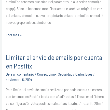
un
simbólico tenemos que añadir el parámetro -h a la orden chmod (o
enlace
chgrp). Si no lo hacemos modificaríamos el archivo original en vez
simbólico
del enlace. chmod -h nuevo_propietario enlace_simbolico chmod -h
en
nuevo_grupo enlace_simbolico
linux
Leer más »
Limitar el envío de emails por cuenta
Limitar
el
en Postfix
envío
Deja un comentario
/
Correo
,
Linux
,
Seguridad
/
Carlos Egea
/
de
noviembre 6, 2014
emails
Para limitar el envío de emails realizado por cada cuenta de correo
por
que tenemos en Postfix basta con añadir estas 2 líneas en el fichero
cuenta
de configuración /etc/postfix/main.cf anvil_rate_time_unit=20m #
en