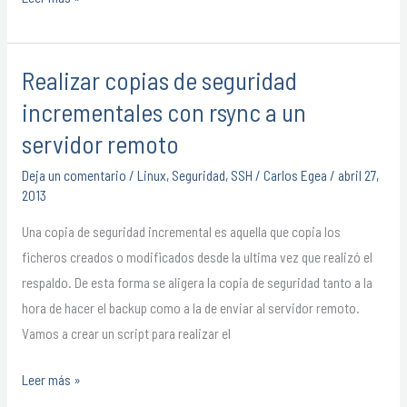
Realizar copias de seguridad
Realizar
copias
incrementales con rsync a un
de
servidor remoto
seguridad
Deja un comentario
/
Linux
,
Seguridad
,
SSH
/
Carlos Egea
/
abril 27,
incrementales
2013
con
rsync
Una copia de seguridad incremental es aquella que copia los
a
ficheros creados o modificados desde la ultima vez que realizó el
un
respaldo. De esta forma se aligera la copia de seguridad tanto a la
servidor
hora de hacer el backup como a la de enviar al servidor remoto.
remoto
Vamos a crear un script para realizar el
Leer más »