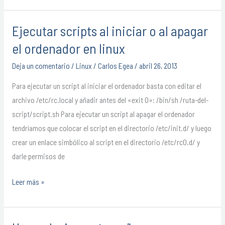
Ejecutar scripts al iniciar o al apagar
Ejecutar
scripts
el ordenador en linux
al
Deja un comentario
/
Linux
/
Carlos Egea
/
abril 26, 2013
iniciar
o
Para ejecutar un script al iniciar el ordenador basta con editar el
al
archivo /etc/rc.local y añadir antes del «exit 0»: /bin/sh /ruta-del-
apagar
script/script.sh Para ejecutar un script al apagar el ordenador
el
tendríamos que colocar el script en el directorio /etc/init.d/ y luego
ordenador
crear un enlace simbólico al script en el directorio /etc/rc0.d/ y
en
darle permisos de
linux
Leer más »