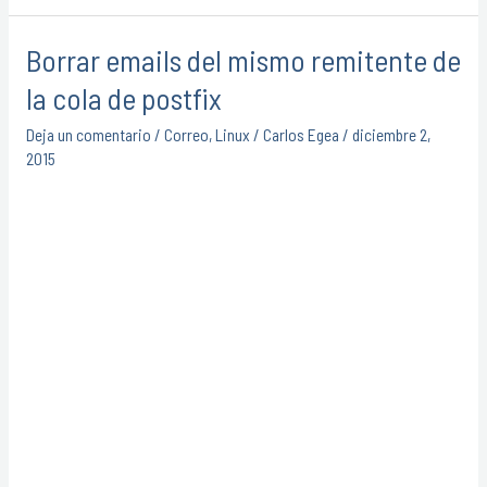
Borrar emails del mismo remitente de
Borrar
emails
la cola de postfix
del
Deja un comentario
/
Correo
,
Linux
/
Carlos Egea
/
diciembre 2,
mismo
2015
remitente
de
la
cola
de
postfix