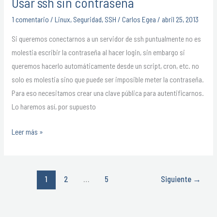
Usar ssh sin contraseña
Usar
ssh
1 comentario
/
Linux
,
Seguridad
,
SSH
/
Carlos Egea
/
abril 25, 2013
sin
Si queremos conectarnos a un servidor de ssh puntualmente no es
contraseña
molestia escribir la contraseña al hacer login, sin embargo si
queremos hacerlo automáticamente desde un script, cron, etc. no
solo es molestia sino que puede ser imposible meter la contraseña.
Para eso necesitamos crear una clave pública para autentificarnos.
Lo haremos así, por supuesto
Leer más »
1
2
…
5
Siguiente
→