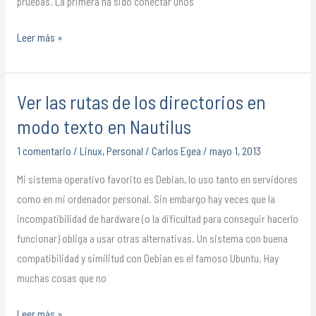
pruebas. La primera ha sido conectar unos
Leer más »
Ver las rutas de los directorios en
Ver
las
modo texto en Nautilus
rutas
1 comentario
/
Linux
,
Personal
/
Carlos Egea
/
mayo 1, 2013
de
los
Mi sistema operativo favorito es Debian, lo uso tanto en servidores
directorios
como en mi ordenador personal. Sin embargo hay veces que la
en
incompatibilidad de hardware (o la dificultad para conseguir hacerlo
modo
funcionar) obliga a usar otras alternativas. Un sistema con buena
texto
compatibilidad y similitud con Debian es el famoso Ubuntu. Hay
en
muchas cosas que no
Nautilus
Leer más »