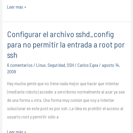
Leer más »
Configurar el archivo sshd_config
Configurar
el
para no permitir la entrada a root por
archivo
ssh
sshd_config
6 comentarios
/
Linux
,
Seguridad
,
SSH
/
Carlos Egea
/
agosto 14,
para
2009
no
permitir
Hay mucha gente que no tiene nada mejor que hacer que intentar
la
(mediante robots) acceder a servidores normalmente al azar ya sea
entrada
de una forma u otra. Una forma muy común que voy a intentar
a
solucionar en este post es por ssh. La idea es prohibir el acceso al
root
usuario root y permitir sólo a
por
Leer más »
ssh