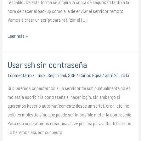
respaldo. De esta forma se aligera la copia de seguridad tanto a la
hora de hacer el backup como a la de enviar al servidor remoto.
Vamos a crear un script para realizar el […]
Leer más »
Usar ssh sin contraseña
Usar
ssh
1 comentario
/
Linux
,
Seguridad
,
SSH
/
Carlos Egea
/
abril 25, 2013
sin
Si queremos conectarnos a un servidor de ssh puntualmente no es
contraseña
molestia escribir la contraseña al hacer login, sin embargo si
queremos hacerlo automáticamente desde un script, cron, etc. no
solo es molestia sino que puede ser imposible meter la contraseña.
Para eso necesitamos crear una clave pública para autentificarnos.
Lo haremos así, por supuesto