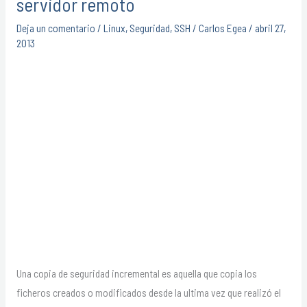
servidor remoto
seguridad
Deja un comentario
/
Linux
,
Seguridad
,
SSH
/
Carlos Egea
/
abril 27,
incrementales
2013
con
rsync
a
un
servidor
remoto
Una copia de seguridad incremental es aquella que copia los
ficheros creados o modificados desde la ultima vez que realizó el