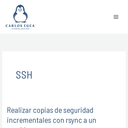
Ir
Buscar
al
contenido
SSH
Realizar copias de seguridad
Realizar
copias
incrementales con rsync a un
de