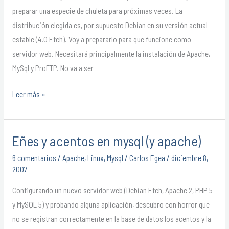
preparar una especie de chuleta para próximas veces. La
0
distribución elegida es, por supuesto Debian en su versión actual
estable (4.0 Etch). Voy a prepararlo para que funcione como
servidor web. Necesitará principalmente la instalación de Apache,
MySql y ProFTP. No va a ser
Leer más »
Eñes y acentos en mysql (y apache)
Eñes
y
6 comentarios
/
Apache
,
Linux
,
Mysql
/
Carlos Egea
/
diciembre 8,
acentos
2007
en
Configurando un nuevo servidor web (Debian Etch, Apache 2, PHP 5
mysql
y MySQL 5) y probando alguna aplicación, descubro con horror que
(y
no se registran correctamente en la base de datos los acentos y la
apache)