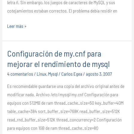
letra ñ. Sin embargo, los juegos de caracteres de MySQL y sus
cotejamientos estaban correctos. El problema debía residir en
Leer más »
Configuración de my.cnf para
Configuración
de
mejorar el rendimiento de mysql
my.cnf
4 comentarios
/
Linux
,
Mysql
/
Carlos Egea
/
agosto 3, 2007
para
mejorar
Es recomendable guardarse una copia del archivo original antes de
el
modificar nada. Archivo /etc/mysql/my.cnf Configuración para
rendimiento
equipos con 512MB de ram thread_cache_size=50 key_buffer=40M
de
table_cache=384 sort_buffer_size=768K read_buffer_size=512K
mysql
read_rnd_buffer_size=512K thread_concurrency=2 Configuración
para equipos con 1GB de ram thread_cache_size=80