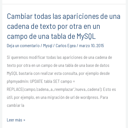
Cambiar todas las apariciones de una
Cambiar
todas
cadena de texto por otra en un
las
campo de una tabla de MySQL
apariciones
Deja un comentario
/
Mysql
/
Carlos Egea
/
marzo 10, 2015
de
una
Si queremos modificar todas las apariciones de una cadena de
cadena
texto por otra en un campo de una tabla de una base de datos
de
MySQL bastaría con realizar esta consulta, por ejemplo desde
texto
phpmyadmin: UPDATE tabla SET campo =
por
REPLACE(campo,’cadena_a_reemplazar‘,’nueva_cadena‘); Esto es
otra
útil, por ejemplo, en una migración de url de wordpress. Para
en
cambiar la
un
campo
Leer más »
de