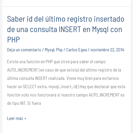
una
tabla
Saber id del último registro insertado
Saber
de
id
de una consulta INSERT en Mysql con
MySQL
del
PHP
último
Deja un comentario
/
Mysql
,
Php
/
Carlos Egea
/
noviembre 22, 2014
registro
insertado
Existe una función en PHP que sirve para saber el campo
de
AUTO_INCREMENT (en caso de que exista) del último registro de la
una
última consulta INSERT realizada. Viene muy bien para evitarnos
consulta
hacer un SELECT extra. mysql_insert_id() Hay que destacar que esta
INSERT
función solo nos funcionará si nuestro campo AUTO_INCREMENT es
en
de tipo INT. Si fuera
Mysql
con
Leer más »
PHP