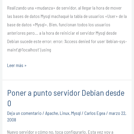
sys-
Realizando una «mudanza» de servidor, al llegar la hora de mover
maint
las bases de datos Mysql machaqué la tabla de usuarios «User» de la
password
base de datos «Mysql». Bien, funcionan todos los usuarios
anteriores pero… a la hora de reiniciar el servidor Mysql desde
Debian sucede este error: error: ‘Access denied for user ‘debian-sys-
maint’@’localhost’ (using
Leer más »
Poner a punto servidor Debian desde
Poner
a
0
punto
Deja un comentario
/
Apache
,
Linux
,
Mysql
/
Carlos Egea
/
marzo 22,
servidor
2008
Debian
Nuevo servidor y cómo no, toca configurarlo. Esta vez voy a
desde