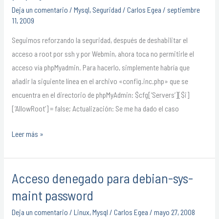
acceso
Deja un comentario
/
Mysql
,
Seguridad
/
Carlos Egea
/
septiembre
de
11, 2009
root
Seguimos reforzando la seguridad, después de deshabilitar el
a
acceso a root por ssh y por Webmin, ahora toca no permitirle el
phpMyAdmin
acceso vía phpMyadmin. Para hacerlo, simplemente habría que
añadir la siguiente línea en el archivo «config.inc.php» que se
encuentra en el directorio de phpMyAdmin: $cfg[‘Servers’][$i]
[‘AllowRoot’] = false; Actualización: Se me ha dado el caso
Leer más »
Acceso denegado para debian-sys-
Acceso
denegado
maint password
para
Deja un comentario
/
Linux
,
Mysql
/
Carlos Egea
/
mayo 27, 2008
debian-