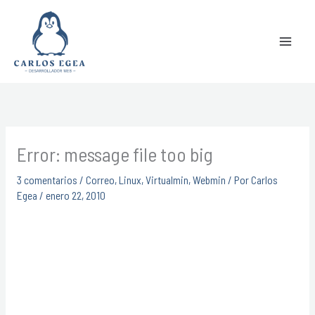
Ir
Buscar
al
contenido
Error: message file too big
3 comentarios
/
Correo
,
Linux
,
Virtualmin
,
Webmin
/ Por
Carlos
Egea
/
enero 22, 2010